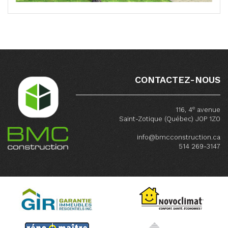
CONTACTEZ-NOUS
e
116, 4
avenue
Saint-Zotique (Québec) J0P 1Z0
info@bmcconstruction.ca
514 269-3147